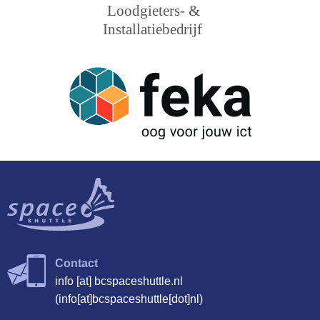
Contact
info
[at]
bcspaceshuttle.nl
(info[at]bcspaceshuttle[dot]nl)