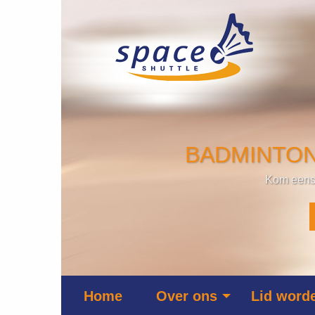
Overslaan en naar de inhoud gaan
BADMINTON b
Kom eens 
Main
Home
Over ons
Lid word
navigation