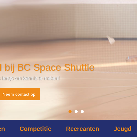
ij BC Space Shuttle
langs om kennis te maken!
Neem contact op
en
Competitie
Recreanten
Jeugd