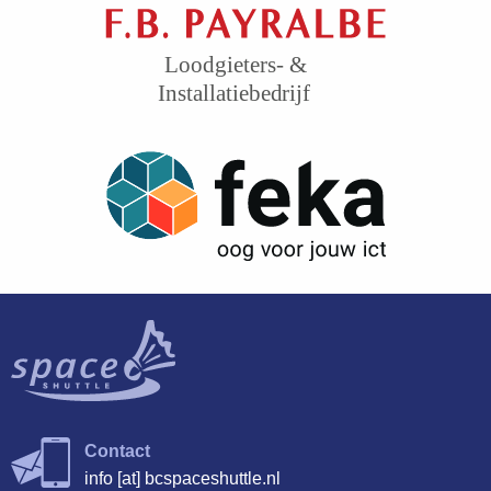
Contact
info
[at]
bcspaceshuttle.nl