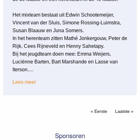
Het mixteam bestaat uit Edwin Schootemeijer,
Vincent van der Sluis, Simone Rossing-Luimstra,
Susan Blaauw en Juna Somers.
In het herenteam zitten Mathé Jonkergouw, Peter de
Rijk, Cees Rijneveld en Henny Sahetapy.
Bij het jeugdteam doen mee: Emma Weijers,
Luciënne Barten, Bart Marshande en Lasse van
Iterson.…
Lees meer
Paginatie
Eerste pagina
« Eerste
Laatste pag
Laatste »
Sponsoren